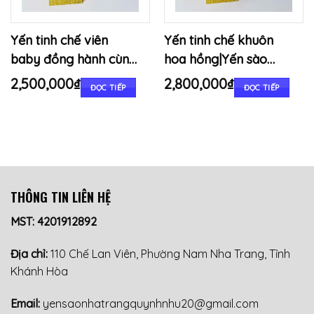
Yến tinh chế viên
Yến tinh chế khuôn
baby đồng hành cùng
hoa hồng|Yến sào
bé lớn khôn khỏe
Nha Trang Quỳnh
2,500,000
₫
2,800,000
₫
ĐỌC TIẾP
ĐỌC TIẾP
mạnh
Như
THÔNG TIN LIÊN HỆ
MST: 4201912892
Địa chỉ:
110 Chế Lan Viên, Phường Nam Nha Trang, Tỉnh
Khánh Hòa
Email:
yensaonhatrangquynhnhu20@gmail.com