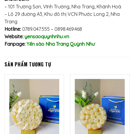
–
101 Trường Sơn, Vĩnh Trường, Nha Trang, Khánh Hoà
– Lô 29 đường A3, Khu đô thị VCN Phước Long 2, Nha
Trang
Hotline:
0789.047.555 – 0898.469.468
Website:
yensaoquynhnhu.vn
Fanpage:
Yến sào Nha Trang Quỳnh Như
SẢN PHẨM TƯƠNG TỰ