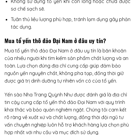
Không sử dụng tổ yến khi còn lông hoặc chưa được
sơ chế sạch sẽ.
Tuân thủ liều lượng phù hợp, tránh lạm dụng gây phản
tác dụng.
Mua tổ yến thô đảo Đại Nam ở đâu uy tín?
Mua tổ yến thô đảo Đại Nam ở đâu uy tín là băn khoăn
của nhiều người khi tìm kiếm sản phẩm chất lượng và an
toàn. Lựa chọn đúng địa chỉ cung cấp giúp đảm bảo
nguồn yến nguyên chất, không pha tạp, đồng thời giữ
được giá trị dinh dưỡng tự nhiên vốn có của tổ yến.
Yến sào Nha Trang Quỳnh Như được đánh giá là địa chỉ
tin cậy cung cấp tổ yến thô đảo Đại Nam với quy trình
khai thác và bảo quản nghiêm ngặt. Chúng tôi cam kết
rõ ràng về xuất xứ và chất lượng, đồng thời đội ngũ tư
vấn chuyên nghiệp luôn hỗ trợ khách hàng lựa chọn phù
hợp nhất với nhu cầu và mục đích sử dụng.