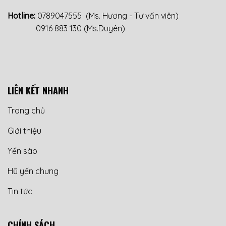
Hotline:
0789047555
(Ms. Hương - Tư vấn viên)
0916 883 130
(Ms.Duyên)
LIÊN KẾT NHANH
Trang chủ
Giới thiệu
Yến sào
Hũ yến chưng
Tin tức
CHÍNH SÁCH