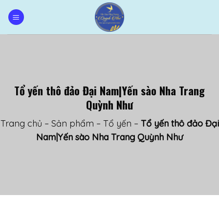
Skip
to
content
Tổ yến thô đảo Đại Nam|Yến sào Nha Trang
Quỳnh Như
Trang chủ
–
Sản phẩm
–
Tổ yến
–
Tổ yến thô đảo Đại
Nam|Yến sào Nha Trang Quỳnh Như