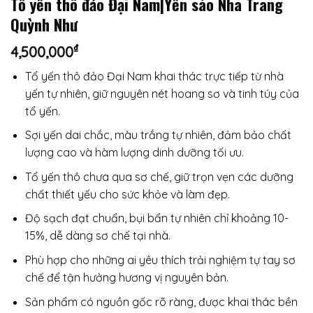
Tổ yến thô đảo Đại Nam|Yến sào Nha Trang
Quỳnh Như
₫
4,500,000
Tổ yến thô đảo Đại Nam khai thác trực tiếp từ nhà
yến tự nhiên, giữ nguyên nét hoang sơ và tinh túy của
tổ yến.
Sợi yến dai chắc, màu trắng tự nhiên, đảm bảo chất
lượng cao và hàm lượng dinh dưỡng tối ưu.
Tổ yến thô chưa qua sơ chế, giữ trọn vẹn các dưỡng
chất thiết yếu cho sức khỏe và làm đẹp.
Độ sạch đạt chuẩn, bụi bẩn tự nhiên chỉ khoảng 10-
15%, dễ dàng sơ chế tại nhà.
Phù hợp cho những ai yêu thích trải nghiệm tự tay sơ
chế để tận hưởng hương vị nguyên bản.
Sản phẩm có nguồn gốc rõ ràng, được khai thác bền