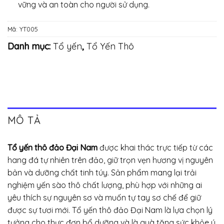
vững và an toàn cho người sử dụng.
Mã:
YT005
Danh mục:
Tổ yến
,
Tổ Yến Thô
MÔ TẢ
Tổ yến thô đảo Đại Nam
được khai thác trực tiếp từ các
hang đá tự nhiên trên đảo, giữ trọn vẹn hương vị nguyên
bản và dưỡng chất tinh túy. Sản phẩm mang lại trải
nghiệm yến sào thô chất lượng, phù hợp với những ai
yêu thích sự nguyên sơ và muốn tự tay sơ chế để giữ
được sự tươi mới. Tổ yến thô đảo Đại Nam là lựa chọn lý
tưởng cho thực đơn bổ dưỡng và là quà tặng sức khỏe ý