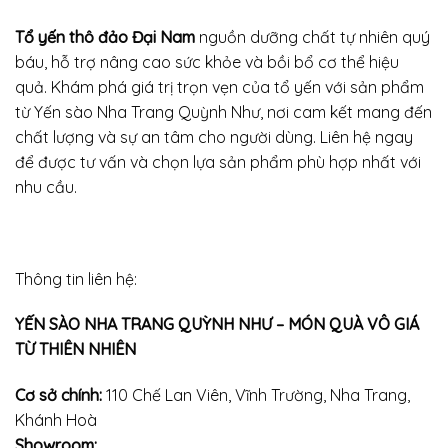
Tổ yến thô đảo Đại Nam
nguồn dưỡng chất tự nhiên quý
báu, hỗ trợ nâng cao sức khỏe và bồi bổ cơ thể hiệu
quả. Khám phá giá trị trọn vẹn của tổ yến với sản phẩm
từ Yến sào Nha Trang Quỳnh Như, nơi cam kết mang đến
chất lượng và sự an tâm cho người dùng. Liên hệ ngay
để được tư vấn và chọn lựa sản phẩm phù hợp nhất với
nhu cầu.
Thông tin liên hệ:
YẾN SÀO NHA TRANG QUỲNH NHƯ – MÓN QUÀ VÔ GIÁ
TỪ THIÊN NHIÊN
Cơ sở chính:
110 Chế Lan Viên, Vĩnh Trường, Nha Trang,
Khánh Hoà
Showroom: