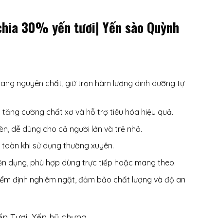
chia 30% yến tươi| Yến sào Quỳnh
ang nguyên chất, giữ trọn hàm lượng dinh dưỡng tự
 tăng cường chất xơ và hỗ trợ tiêu hóa hiệu quả.
n, dễ dùng cho cả người lớn và trẻ nhỏ.
toàn khi sử dụng thường xuyên.
iện dụng, phù hợp dùng trực tiếp hoặc mang theo.
kiểm định nghiêm ngặt, đảm bảo chất lượng và độ an
ến Tươi
,
Yến hũ chưng