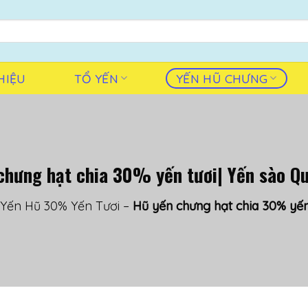
HIỆU
TỔ YẾN
YẾN HŨ CHƯNG
chưng hạt chia 30% yến tươi| Yến sào Q
Yến Hũ 30% Yến Tươi
–
Hũ yến chưng hạt chia 30% yến