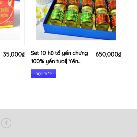
Set 10 hũ tổ yến chưng
Hũ 
35,000
₫
650,000
₫
100% yến tươi| Yến
Trù
thượng hạng
yến
ĐỌC TIẾP
ĐỌ