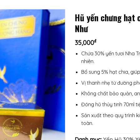
Hũ yến chưng hạt 
Như
₫
35,000
Chứa 30% yến tươi Nha Tr
nhiên.
Bổ sung 5% hạt chia, giúp
Vị thanh nhẹ từ đường phè
Không chất bảo quản, an 
Đóng hũ thủy tinh 70ml t
Sản xuất theo quy trình 
toàn.
Danh mục:
Yến Hũ 30% Y