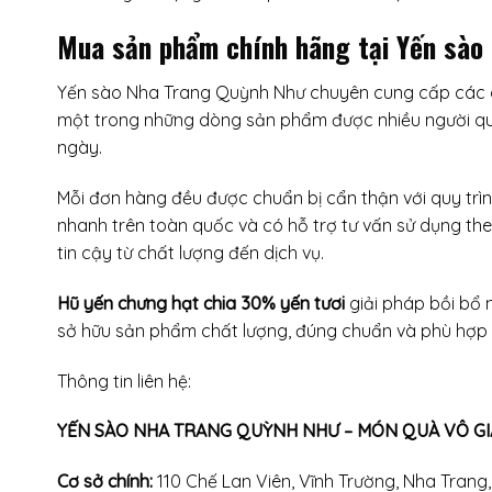
Mua sản phẩm chính hãng tại Yến sào
Yến sào Nha Trang Quỳnh Như chuyên cung cấp các dò
một trong những dòng sản phẩm được nhiều người qu
ngày.
Mỗi đơn hàng đều được chuẩn bị cẩn thận với quy tr
nhanh trên toàn quốc và có hỗ trợ tư vấn sử dụng th
tin cậy từ chất lượng đến dịch vụ.
Hũ yến chưng hạt chia 30% yến tươi
giải pháp bồi bổ 
sở hữu sản phẩm chất lượng, đúng chuẩn và phù hợp v
Thông tin liên hệ:
YẾN SÀO NHA TRANG QUỲNH NHƯ – MÓN QUÀ VÔ GIÁ
Cơ sở chính:
110 Chế Lan Viên, Vĩnh Trường, Nha Tran