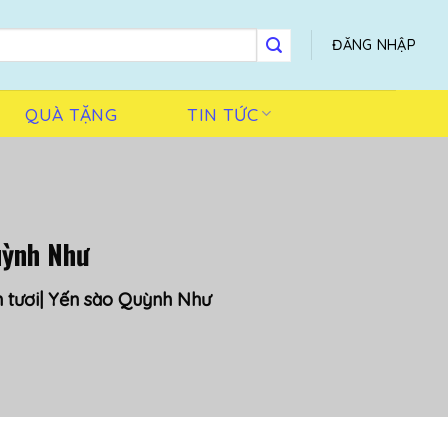
ĐĂNG NHẬP
QUÀ TẶNG
TIN TỨC
uỳnh Như
 tươi| Yến sào Quỳnh Như