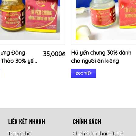
hưng Đông
Hũ yến chưng 30% dành
35,000
₫
 Thảo 30% yến
cho người ăn kiêng
ĐỌC TIẾP
LIÊN KẾT NHANH
CHÍNH SÁCH
Trang chủ
Chính sách thanh toán