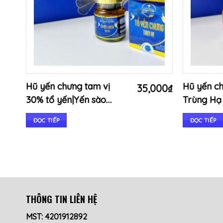
Hũ yến chưng tam vị
Hũ yến c
35,000
₫
30% tổ yến|Yến sào
Trùng Hạ
Quỳnh Như
tươi
ĐỌC TIẾP
ĐỌC TIẾP
THÔNG TIN LIÊN HỆ
MST: 4201912892