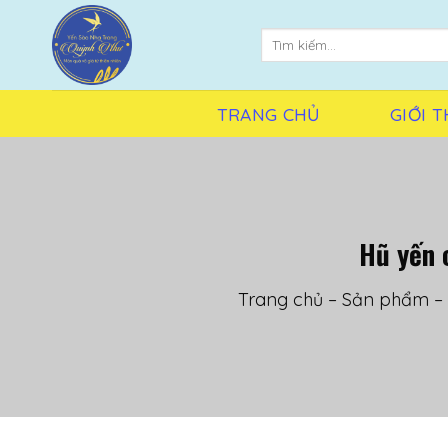
Skip
to
Tìm
kiếm:
content
TRANG CHỦ
GIỚI T
Hũ yến 
Trang chủ
–
Sản phẩm
–