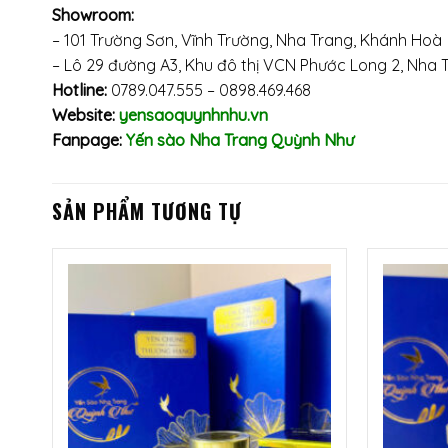
Showroom:
–
101 Trường Sơn, Vĩnh Trường, Nha Trang, Khánh Hoà
– Lô 29 đường A3, Khu đô thị VCN Phước Long 2, Nha 
Hotline:
0789.047.555 – 0898.469.468
Website:
yensaoquynhnhu.vn
Fanpage:
Yến sào Nha Trang Quỳnh Như
SẢN PHẨM TƯƠNG TỰ