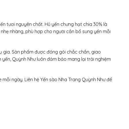
n tươi nguyên chất. Hũ yến chưng hạt chia 30% là
 nhẹ nhàng, phù hợp cho người cần bổ sung yến mỗi
ụ gia. Sản phẩm được đóng gói chắc chắn, giao
nh yến, Quỳnh Như luôn đảm bảo mang lại trải nghiệm
hỏe mỗi ngày. Liên hệ Yến sào Nha Trang Quỳnh Như để