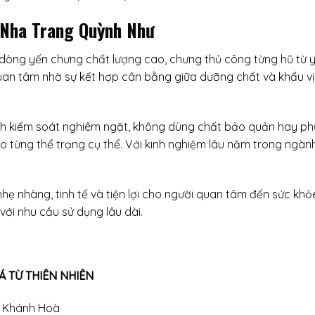
 Nha Trang Quỳnh Như
ng yến chưng chất lượng cao, chưng thủ công từng hũ từ yế
an tâm nhờ sự kết hợp cân bằng giữa dưỡng chất và khẩu vị
ình kiểm soát nghiêm ngặt, không dùng chất bảo quản hay ph
eo từng thể trạng cụ thể. Với kinh nghiệm lâu năm trong ngà
nhẹ nhàng, tinh tế và tiện lợi cho người quan tâm đến sức k
ới nhu cầu sử dụng lâu dài.
 TỪ THIÊN NHIÊN
g, Khánh Hoà